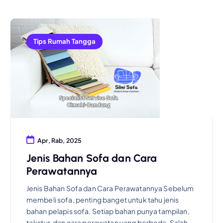
Tips Rumah Tangga
Apr, Rab, 2025
Jenis Bahan Sofa dan Cara
Perawatannya
Jenis Bahan Sofa dan Cara Perawatannya Sebelum
membeli sofa, penting banget untuk tahu jenis
bahan pelapis sofa. Setiap bahan punya tampilan,
tekstur, dan cara perawatan yang berbeda. Salah