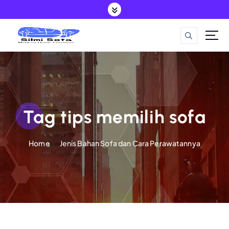
S
k
i
p
t
Service Sofa Murah di Cimahi Bandung
o
c
o
n
t
Tag tips memilih sofa
e
n
Home
Jenis Bahan Sofa dan Cara Perawatannya
t