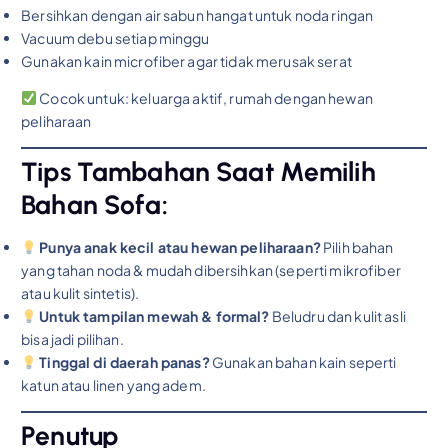
Bersihkan dengan air sabun hangat untuk noda ringan
Vacuum debu setiap minggu
Gunakan kain microfiber agar tidak merusak serat
Cocok untuk: keluarga aktif, rumah dengan hewan
peliharaan
Tips Tambahan Saat Memilih
Bahan Sofa:
Punya anak kecil atau hewan peliharaan?
Pilih bahan
yang tahan noda & mudah dibersihkan (seperti mikrofiber
atau kulit sintetis).
Untuk tampilan mewah & formal?
Beludru dan kulit asli
bisa jadi pilihan.
Tinggal di daerah panas?
Gunakan bahan kain seperti
katun atau linen yang adem.
Penutup