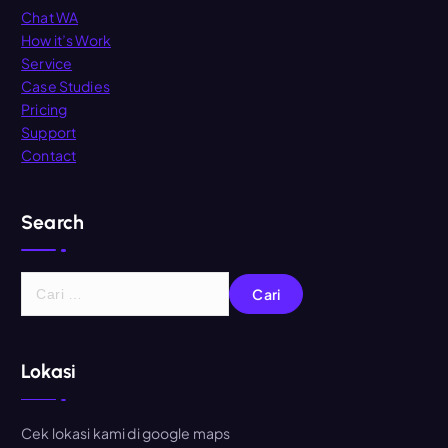
Chat WA
How it’s Work
Service
Case Studies
Pricing
Support
Contact
Search
C
a
r
i
Lokasi
u
n
t
Cek lokasi kami di google maps
u