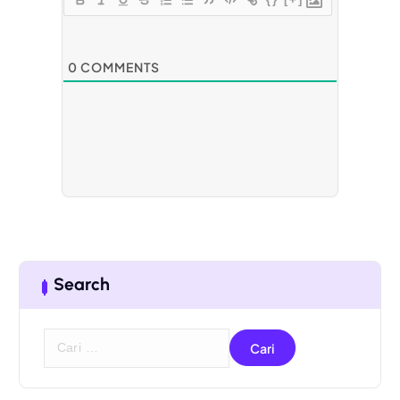
0
COMMENTS
Search
C
a
r
i