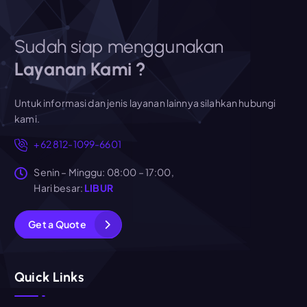
Sudah siap menggunakan
Layanan Kami ?
Untuk informasi dan jenis layanan lainnya silahkan hubungi
kami.
+62 812-1099-6601
Senin – Minggu: 08:00 – 17:00,
Hari besar:
LIBUR
G
e
t
a
Q
u
o
t
e
Quick Links