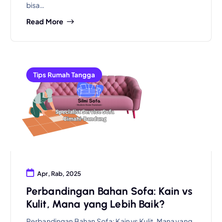
bisa…
Read More
Tips Rumah Tangga
Apr, Rab, 2025
Perbandingan Bahan Sofa: Kain vs
Kulit, Mana yang Lebih Baik?
Perbandingan Bahan Sofa: Kain vs Kulit, Mana yang