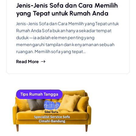
Jenis-Jenis Sofa dan Cara Memilih
yang Tepat untuk Rumah Anda
Jenis-Jenis Sofa dan Cara Memilih yang Tepat untuk
Rumah Anda Sofa bukan hanya sekadar tempat
duduk—ia adalah elemen penting yang
memengaruhi tampilan dan kenyamanan sebuah
ruangan. Memilih sofa yang tepat…
Read More
Tips Rumah Tangga