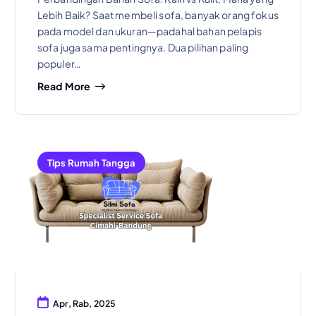
Lebih Baik? Saat membeli sofa, banyak orang fokus
pada model dan ukuran—padahal bahan pelapis
sofa juga sama pentingnya. Dua pilihan paling
populer…
Read More
Tips Rumah Tangga
Apr, Rab, 2025