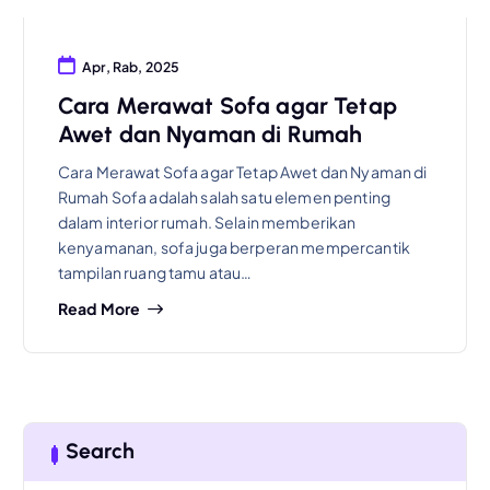
Apr, Rab, 2025
Cara Merawat Sofa agar Tetap
Awet dan Nyaman di Rumah
Cara Merawat Sofa agar Tetap Awet dan Nyaman di
Rumah Sofa adalah salah satu elemen penting
dalam interior rumah. Selain memberikan
kenyamanan, sofa juga berperan mempercantik
tampilan ruang tamu atau…
Read More
Search