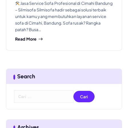
Jasa Service Sofa Profesional di Cimahi Bandung
– Silmisofa Silmisofa hadir sebagai solusi terbaik
untuk kamu yang membutuhkan layanan service
sofa di Cimahi, Bandung. Sofa rusak? Rangka
patah? Busa…
Read More
Search
C
a
r
i
u
n
Archives