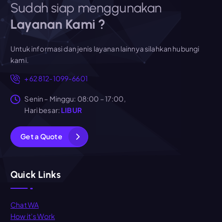
Sudah siap menggunakan
Layanan Kami ?
Untuk informasi dan jenis layanan lainnya silahkan hubungi
kami.
+62 812-1099-6601
Senin – Minggu: 08:00 – 17:00,
Hari besar:
LIBUR
G
e
t
a
Q
u
o
t
e
Quick Links
Chat WA
How it’s Work