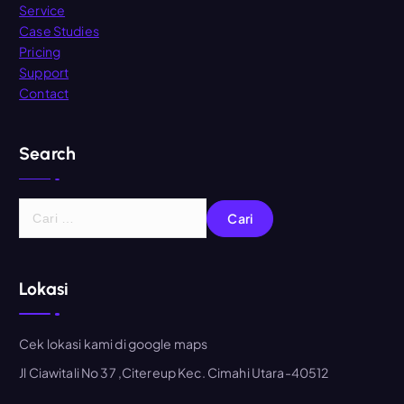
Service
Case Studies
Pricing
Support
Contact
Search
C
a
r
i
Lokasi
u
n
t
Cek lokasi kami di google maps
u
Jl Ciawitali No 37 ,Citereup Kec. Cimahi Utara-40512
k
: