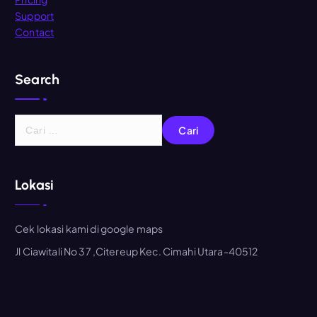
Support
Contact
Search
C
a
r
i
Lokasi
u
n
t
Cek lokasi kami di google maps
u
Jl Ciawitali No 37 ,Citereup Kec. Cimahi Utara-40512
k
: