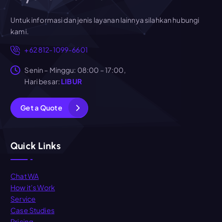
Untuk informasi dan jenis layanan lainnya silahkan hubungi
kami.
+62 812-1099-6601
Senin – Minggu: 08:00 – 17:00,
Hari besar:
LIBUR
G
e
t
a
Q
u
o
t
e
Quick Links
Chat WA
How it’s Work
Service
Case Studies
Pricing