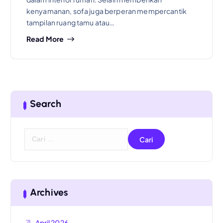
kenyamanan, sofa juga berperan mempercantik
tampilan ruang tamu atau…
Read More
Search
C
a
r
i
u
n
Archives
t
u
April 2026