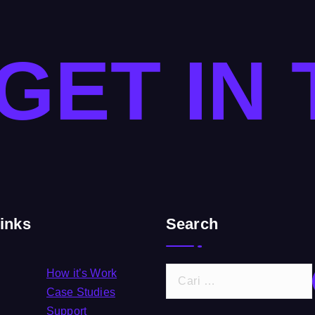
 GET IN
inks
Search
C
How it’s Work
a
Case Studies
r
Support