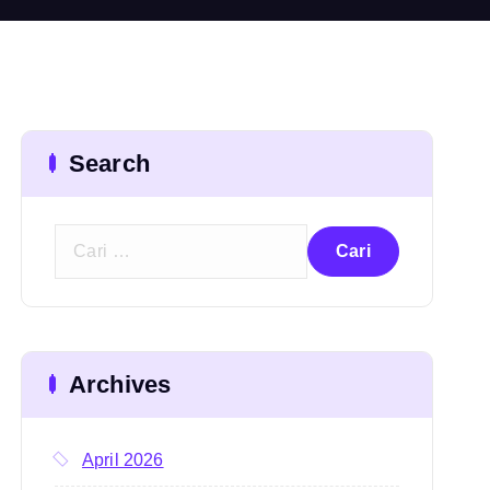
Search
C
a
r
i
u
Archives
n
t
u
April 2026
k