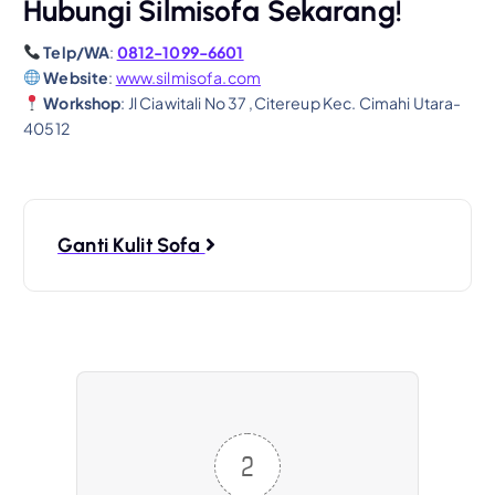
Hubungi Silmisofa Sekarang!
Telp/WA
:
0812-1099-6601
Website
:
www.silmisofa.com
Workshop
: Jl Ciawitali No 37 ,Citereup Kec. Cimahi Utara-
40512
N
Ganti Kulit Sofa
a
v
i
g
2