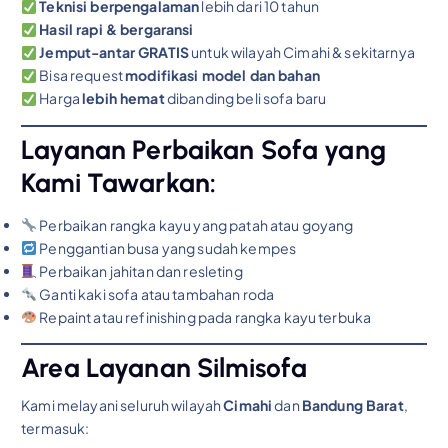
Teknisi berpengalaman
lebih dari 10 tahun
Hasil rapi & bergaransi
Jemput-antar GRATIS
untuk wilayah Cimahi & sekitarnya
Bisa request
modifikasi model dan bahan
Harga
lebih hemat
dibanding beli sofa baru
Layanan Perbaikan Sofa yang
Kami Tawarkan:
Perbaikan rangka kayu yang patah atau goyang
Penggantian busa yang sudah kempes
Perbaikan jahitan dan resleting
Ganti kaki sofa atau tambahan roda
Repaint atau refinishing pada rangka kayu terbuka
Area Layanan Silmisofa
Kami melayani seluruh wilayah
Cimahi
dan
Bandung Barat
,
termasuk: