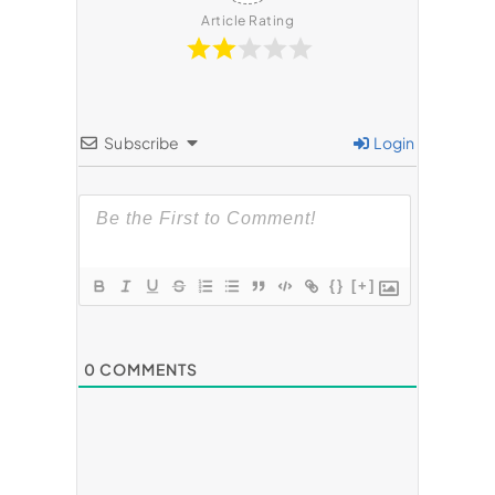
a
Article Rating
s
i
Subscribe
Login
p
o
s
{}
[+]
0
COMMENTS