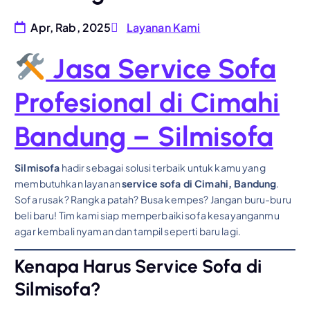
Apr, Rab, 2025
Layanan Kami
Jasa Service Sofa
Profesional di Cimahi
Bandung – Silmisofa
Silmisofa
hadir sebagai solusi terbaik untuk kamu yang
membutuhkan layanan
service sofa di Cimahi, Bandung
.
Sofa rusak? Rangka patah? Busa kempes? Jangan buru-buru
beli baru! Tim kami siap memperbaiki sofa kesayanganmu
agar kembali nyaman dan tampil seperti baru lagi.
Kenapa Harus Service Sofa di
Silmisofa?