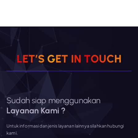
L
E
T
’
S
G
E
T
I
N
T
O
U
C
H
Sudah siap menggunakan
Layanan Kami ?
Untuk informasi dan jenis layanan lainnya silahkan hubungi
kami.