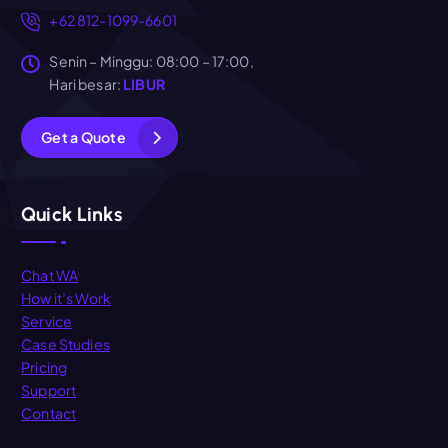
+62 812-1099-6601
Senin – Minggu: 08:00 – 17:00,
Hari besar:
LIBUR
G
e
t
a
Q
u
o
t
e
Quick Links
Chat WA
How it’s Work
Service
Case Studies
Pricing
Support
Contact